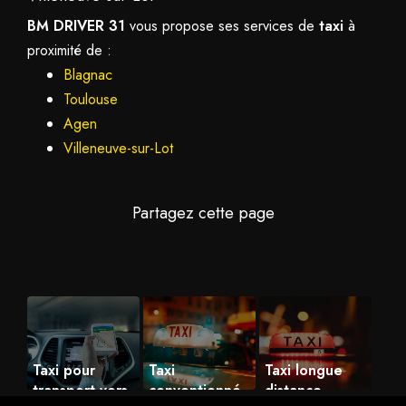
BM DRIVER 31
vous propose ses services de
taxi
à
proximité de :
Blagnac
Toulouse
Agen
Villeneuve-sur-Lot
Taxi pour
Taxi
Taxi longue
transport vers
conventionné
distance