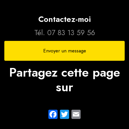
hôpital de
CPAM pour
Bordeaux
transport à
depuis Agen
l'hôpital à
Contactez-moi
Agen
Tél.
07 83 13 59 56
Envoyer un message
Partagez cette page
sur
Facebook
Twitter
Email