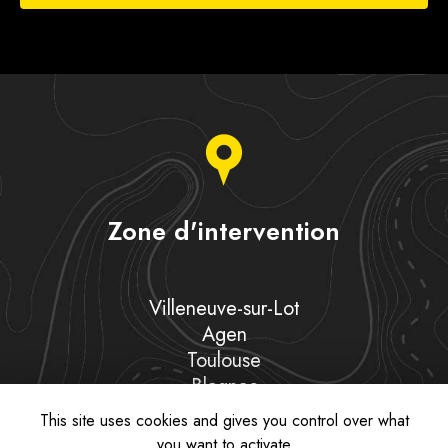
Zone d'intervention
Villeneuve-sur-Lot
Agen
Toulouse
Blagnac
Et le secteur…
This site uses cookies and gives you control over what
you want to activate