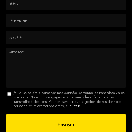
-
Prénom
Email
:
:
*
*
Tél.
:
*
Société
:
Message
J'autorise ce site à conserver mes données personnelles transmises via ce
formulaire. Nous nous engageons à ne jamais les diffuser ni à les
:
transmettre à des tiers. Pour en savoir + sur la gestion de vos données
personnelles et exercer vos droits,
cliquez-ici
.
*
Acceptation
RGPD
Envoyer
*