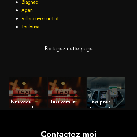
Blagnac
Agen
Villeneuve-sur-Lot
Toulouse
Nouveau
Taxi vers la
Taxi pour
support de
gare de
transport vers
communication
Toulouse
hôpital de
web
Bordeaux
depuis Agen
Contactez-moi