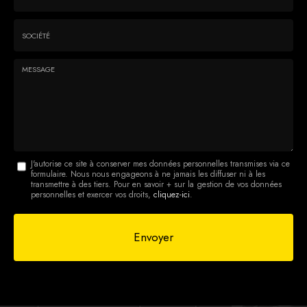
*
*
Tél.
:
*
Société
:
Message
J'autorise ce site à conserver mes données personnelles transmises via ce
formulaire. Nous nous engageons à ne jamais les diffuser ni à les
:
transmettre à des tiers. Pour en savoir + sur la gestion de vos données
personnelles et exercer vos droits,
cliquez-ici
.
*
Acceptation
RGPD
Envoyer
*