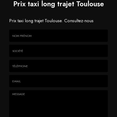
Prix taxi long trajet Toulouse
Prix taxi long trajet Toulouse.
Consultez-nous
Nom
&
Prénom
Société
*
:
Téléphone
E-
mail
*