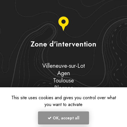
Zone d'intervention
Villeneuve-sur-Lot
Agen
Toulouse
Blagnac
Et le secteur…
This site uses cookies and gives you control over what
you want to activate
OK, accept all